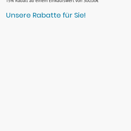
15% Rabatt ab einem Einkaufswert von 300,00€
Unsere Rabatte für Sie!
Ein Kaufvertrag kommt durch Ihre Bestellung
einerseits und durch unsere Annahmeerklärung (z. B.
durch die Lieferung der bestellten Ware unter der
aufschiebenden Bedingung Ihrer Billigung, durch unsere
Aufforderung zur und Ihre Bewirkung der Bezahlung
oder durch unsere Auftragsbestätigung) andererseits