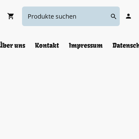
Über uns
Kontakt
Impressum
Datensc
ch Ihre Bestellung einerseits und durch unsere Anna
en Ware unter der aufschiebenden Bedingung Ihrer Bil
 Bewirkung der Bezahlung oder durch unsere Auftrags
cht innerhalb von 4 Tagen, sind Sie an Ihre Bestellu