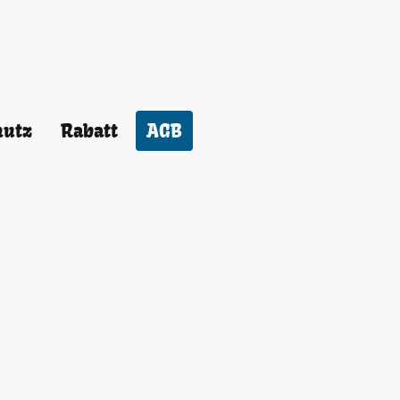
hutz
Rabatt
AGB
hmeerklärung (z. B. durch
ligung, durch unsere
bestätigung) andererseits
ng nicht mehr gebunden.