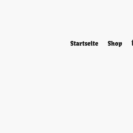
Startseite
Shop
Ein Kaufvertrag kommt dur
die Lieferung der bestellt
Aufforderung zur und Ihre
zustande. Reagieren wir ni