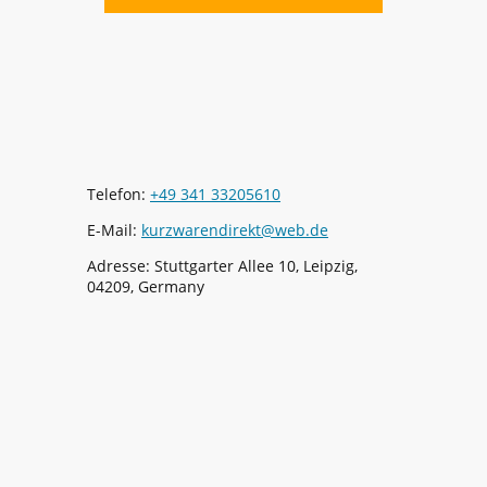
Telefon:
+49 341 33205610
E-Mail:
kurzwarendirekt@web.de
Adresse: Stuttgarter Allee 10, Leipzig,
04209, Germany
Ein Kaufvertrag kommt durch Ihre Bestellung
einerseits und durch unsere Annahmeerklärung (z. B.
durch die Lieferung der bestellten Ware unter der